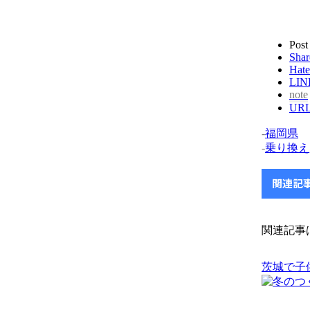
Post
Shar
Hate
LIN
note
UR
-
福岡県
-
乗り換え
関連記
関連記事
茨城で子