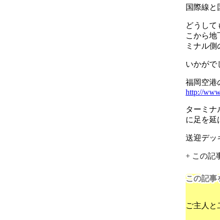
国際線と
どうして
こから地
ミナル側
いかがで
福岡空港
http://www
ターミナ
に足を延
送迎デッ
+ この
この記事
ご主人と