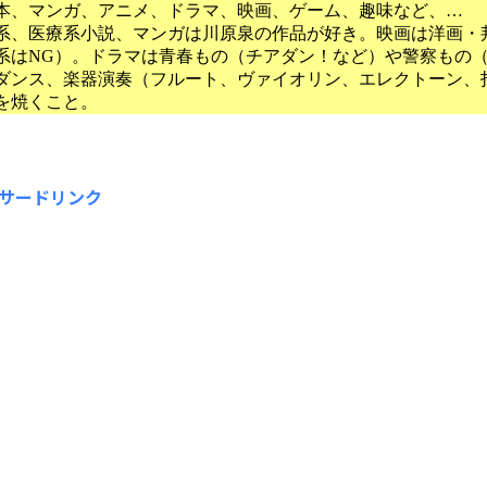
本、マンガ、アニメ、ドラマ、映画、ゲーム、趣味など、…
系、医療系小説、マンガは川原泉の作品が好き。映画は洋画・
系はNG）。ドラマは青春もの（チアダン！など）や警察もの
ダンス、楽器演奏（フルート、ヴァイオリン、エレクトーン、
を焼くこと。
サードリンク