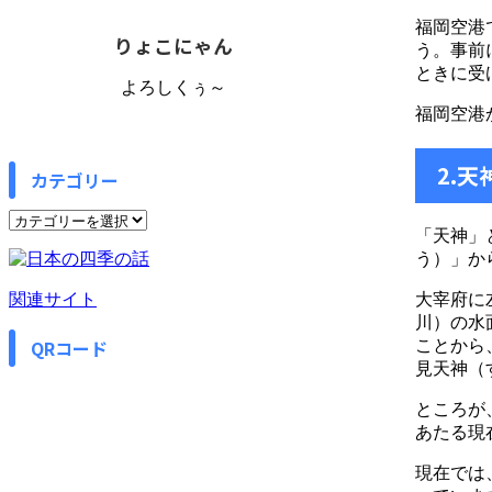
福岡空港
りょこにゃん
う。事前
ときに受
よろしくぅ～
福岡空港
2.
カテゴリー
カ
「天神」
テ
う）」か
ゴ
リ
関連サイト
大宰府に
ー
川）の水
QRコード
ことから
見天神（
ところが
あたる現
現在では