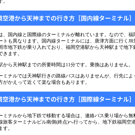
す。
福岡空港から天神までの行き方［国内線ターミナル］
は、国内線と国際線のターミナルが離れています。なので、福
ートも異なります。国内線ターミナルには、唐津方面に行くJR
岡市地下鉄が乗り入れており、福岡空港駅から天神駅まで地下
できます。
駅から天神駅までの所要時間は11分です。乗換はありません。
ーミナルでは天神駅行きの路線バスはありませんが、行先によ
方がかえって近くて楽な場合もあります。
福岡空港から天神までの行き方［国際線ターミナル］
ーミナルから地下鉄で移動する場合は、連絡バス乗り場から無
線旅客ターミナルビル南側(終点)へ行ってから、地下鉄福岡空
ます。