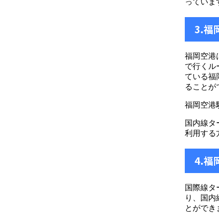
っていま
3.
福岡空港
で行くル
ている福
ることが
福岡空港
国内線タ
利用する
4.
国際線タ
り、国内
とができ