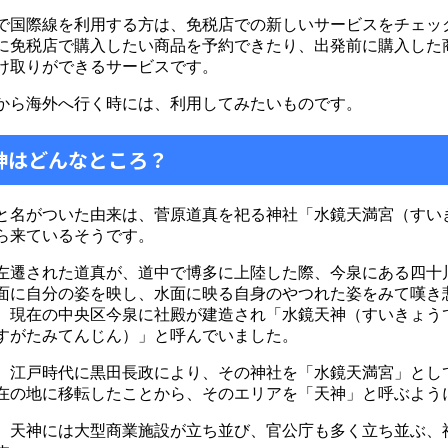
で国際線を利用する方は、免税店での新しいサービスをチェッ
に免税店で購入したい商品を予約できたり、出発前に購入した
け取りができるサービスです。
から海外へ行く時には、利用してみたいものです。
天神はどんなところ？
と名がついた由来は、菅原道真を祀る神社「水鏡天満宮（すい
ら来ているそうです。
左遷された道真が、道中で博多に上陸した際、今泉にある四十
面に自分の姿を映し、水面に映る自身のやつれた姿をみて嘆き
、現在の中央区今泉に社殿が建造され「水鏡天神（すいきょう
すがたみてんじん）」と呼んでいました。
、江戸時代に黒田長政により、その神社を「水鏡天満宮」とし
在の地に移転したことから、そのエリアを「天神」と呼ぶよう
、天神には大型商業施設が立ち並び、官公庁も多く立ち並ぶ、