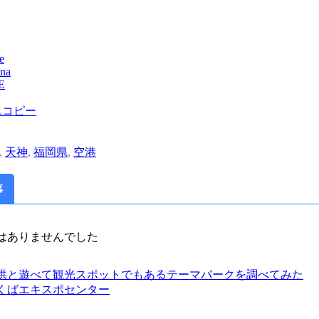
e
na
E
Lコピー
,
天神
,
福岡県
,
空港
事
はありませんでした
供と遊べて観光スポットでもあるテーマパークを調べてみた