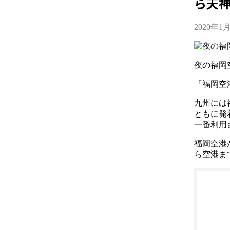
ら天
2020年1
夜の福岡
『福岡空
九州には
ともに発
一番利用
福岡空港
ら空港ま