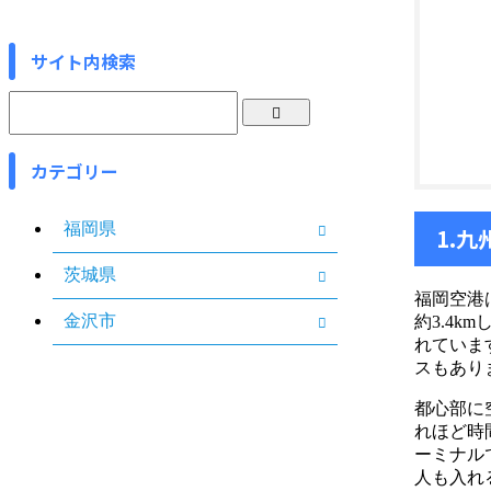
サイト内検索
カテゴリー
福岡県
1.
茨城県
福岡空港
金沢市
約3.4
れていま
スもあり
都心部に
れほど時
ーミナル
人も入れ