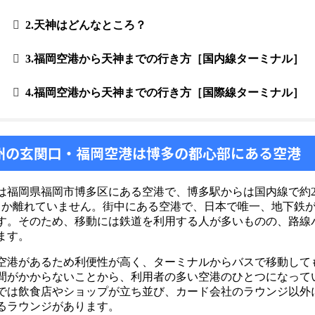
2.天神はどんなところ？
3.福岡空港から天神までの行き方［国内線ターミナル］
4.福岡空港から天神までの行き方［国際線ターミナル］
九州の玄関口・福岡空港は博多の都心部にある空港
は福岡県福岡市博多区にある空港で、博多駅からは国内線で約2.
kmしか離れていません。街中にある空港で、日本で唯一、地下鉄
す。そのため、移動には鉄道を利用する人が多いものの、路線
ます。
空港があるため利便性が高く、ターミナルからバスで移動して
間がかからないことから、利用者の多い空港のひとつになって
では飲食店やショップが立ち並び、カード会社のラウンジ以外
るラウンジがあります。