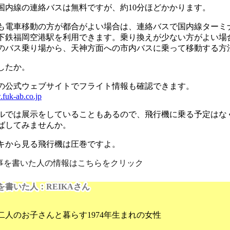
国内線の連絡バスは無料ですが、約10分ほどかかります。
も電車移動の方が都合がよい場合は、連絡バスで国内線ターミ
下鉄福岡空港駅を利用できます。乗り換えが少ない方がよい場
のバス乗り場から、天神方面への市内バスに乗って移動する方
したか。
の公式ウェブサイトでフライト情報も確認できます。
.fuk-ab.co.jp
ルでは展示をしていることもあるので、飛行機に乗る予定はな
ばしてみませんか。
キから見る飛行機は圧巻ですよ。
記事を書いた人の情報はこちらをクリック
を書いた人：REIKAさん
二人のお子さんと暮らす1974年生まれの女性