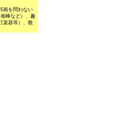
邦画を問わない
（相棒など）、趣
打楽器等）、散