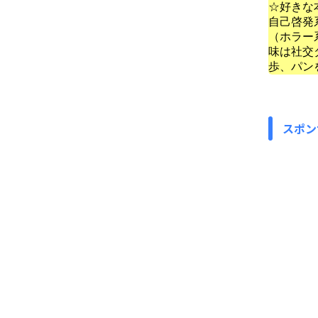
☆好きな
自己啓発
（ホラー
味は社交
歩、パン
スポン