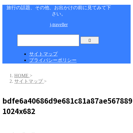
旅行の話題、その他、お出かけの前に見てみて下
さい。
j-traveller
サイトマップ
プライバシーポリシー
HOME
>
サイトマップ
>
bdfe6a40686d9e681c81a87ae567889
1024x682