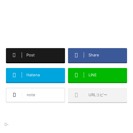
Post
Share
Hatena
LINE
note
URLコピー
-