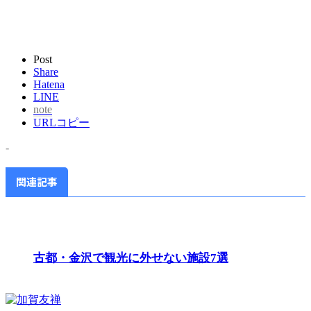
Post
Share
Hatena
LINE
note
URLコピー
-
関連記事
古都・金沢で観光に外せない施設7選