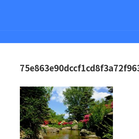
さ
75e863e90dccf1cd8f3a72f96