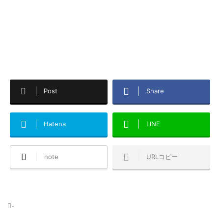
Post
Share
Hatena
LINE
note
URLコピー
-