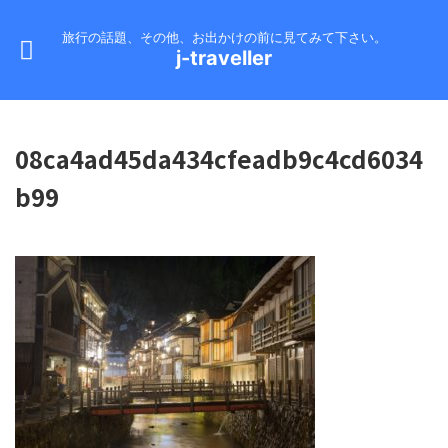
旅行の話題、その他、お出かけの前に見てみて下さい。
j-traveller
08ca4ad45da434cfeadb9c4cd6034
b99