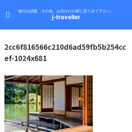
旅行の話題、その他、お出かけの前に見てみて下さい。
j-traveller
2cc6f816566c210d6ad59fb5b254cc
ef-1024x681