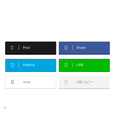
Post
Share
Hatena
LINE
note
URLコピー
-