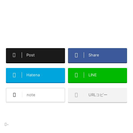
Post
Share
Hatena
LINE
note
URLコピー
-