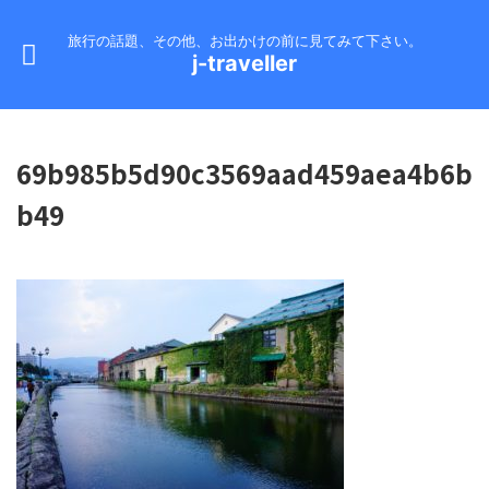
旅行の話題、その他、お出かけの前に見てみて下さい。
j-traveller
69b985b5d90c3569aad459aea4b6b
b49