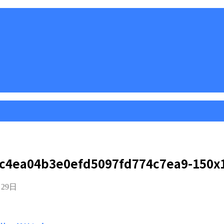
c4ea04b3e0efd5097fd774c7ea9-150x
月29日