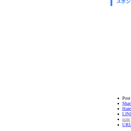
スポン
Post
Shar
Hate
LIN
note
UR