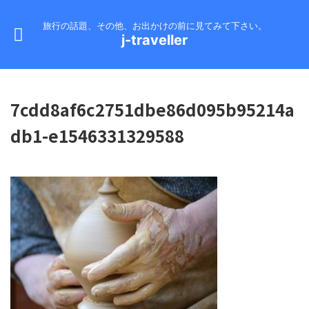
旅行の話題、その他、お出かけの前に見てみて下さい。
j-traveller
7cdd8af6c2751dbe86d095b95214a
db1-e1546331329588