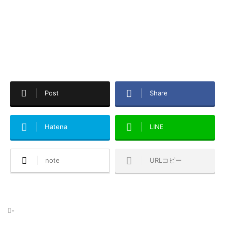
Post
Share
Hatena
LINE
note
URLコピー
-