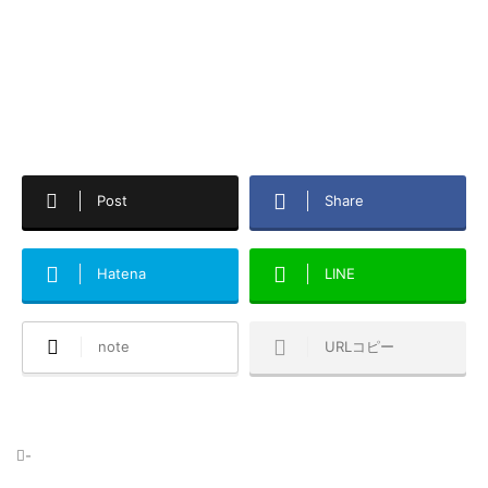
Post
Share
Hatena
LINE
note
URLコピー
-