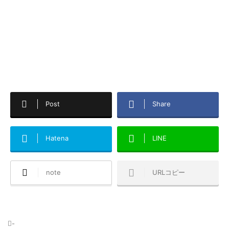
Post
Share
Hatena
LINE
note
URLコピー
-