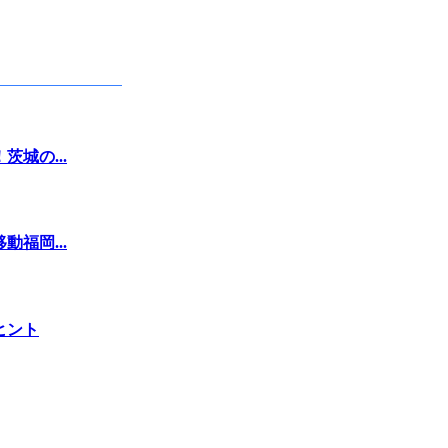
城の...
福岡...
ヒント