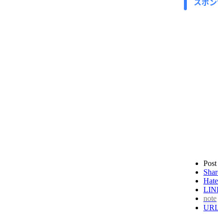
スポン
Post
Shar
Hate
LIN
note
UR