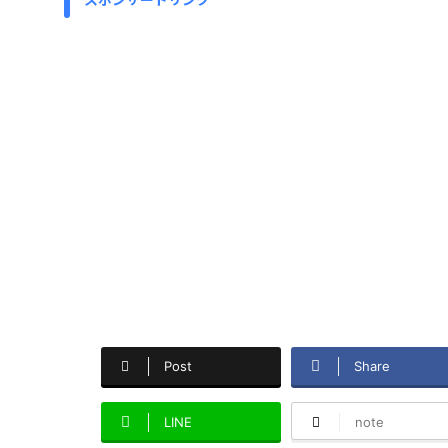
Post
Share
LINE
note