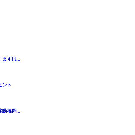
ずは...
ヒント
福岡...