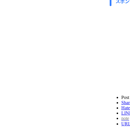
スポン
Post
Shar
Hate
LIN
note
UR