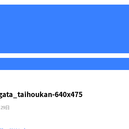
ata_taihoukan-640x475
月29日