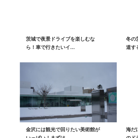
茨城で夜景ドライブを楽しむな
冬の
ら！車で行きたいイ...
道す
金沢には観光で回りたい美術館が
海だ
いっぱい！まずは...
のド