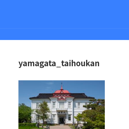
さ
yamagata_taihoukan