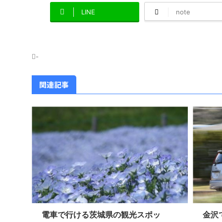
LINE
note
-
関連記事
電車で行ける茨城県の観光スポッ
金沢