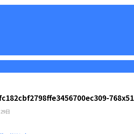
fc182cbf2798ffe3456700ec309-768x5
月29日