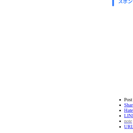
スポン
Post
Shar
Hate
LIN
note
UR