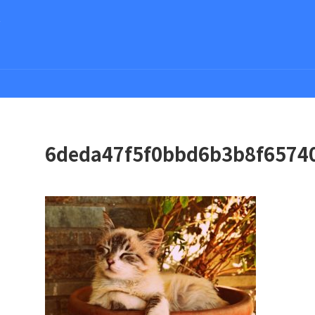
さ
6deda47f5f0bbd6b3b8f6574