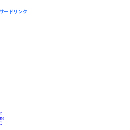
サードリンク
e
na
E