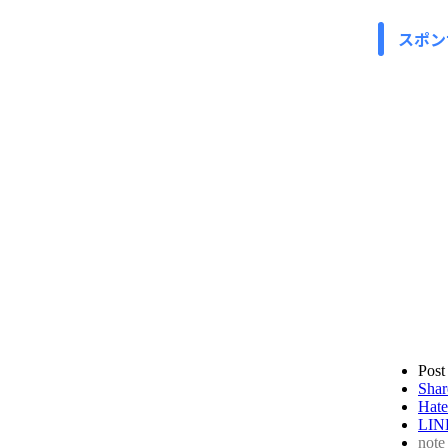
スポン
Post
Shar
Hate
LIN
note