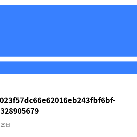
023f57dc66e62016eb243fbf6bf-
6328905679
月29日