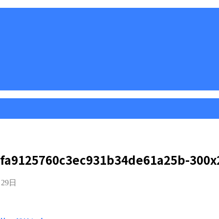
fa9125760c3ec931b34de61a25b-300x
月29日