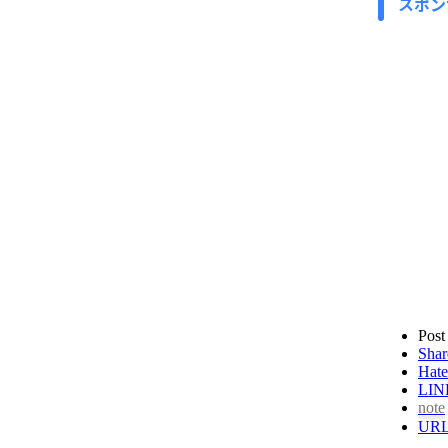
スポン
Post
Shar
Hate
LIN
note
UR