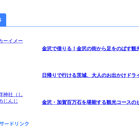
事
金沢で借りる！金沢の街から足をのばす観光な
日帰りで行ける茨城、大人のお出かけドラ
金沢・加賀百万石を堪能する観光コースの
サードリンク