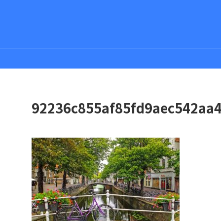
さ
92236c855af85fd9aec542aa