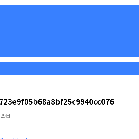
723e9f05b68a8bf25c9940cc076
月29日