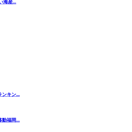
産...
キン...
福岡...