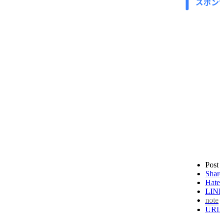
スポン
Post
Shar
Hate
LIN
note
UR