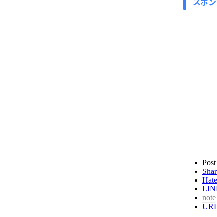
スポン
Post
Shar
Hate
LIN
note
UR