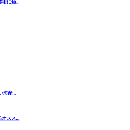
に触...
産...
スス...