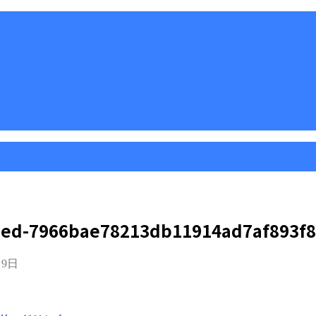
ed-7966bae78213db11914ad7af893f8
月9日