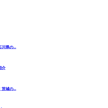
県の...
紹介
城の...