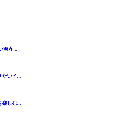
産...
いイ...
しむ...