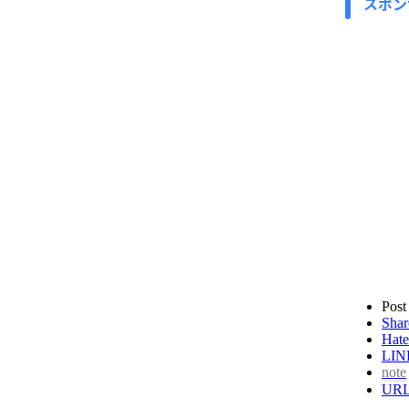
スポン
Post
Shar
Hate
LIN
note
UR