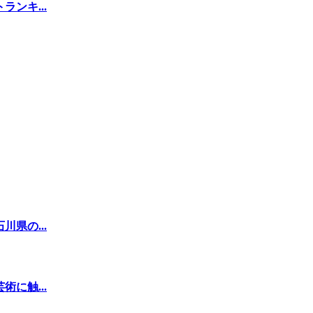
ンキ...
県の...
に触...