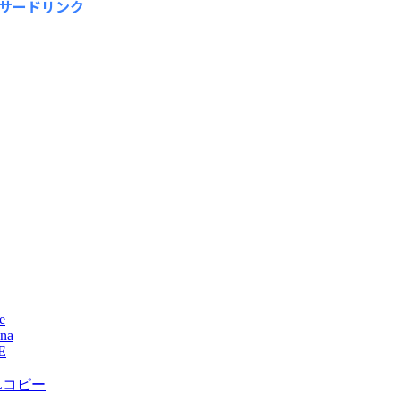
サードリンク
e
na
E
Lコピー