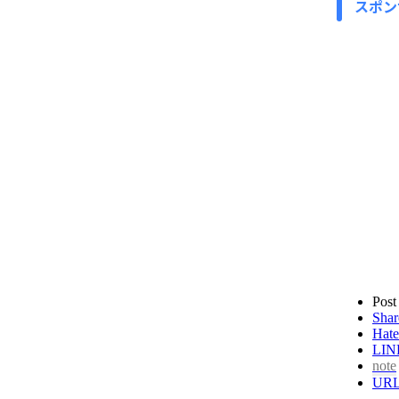
スポン
Post
Shar
Hate
LIN
note
UR