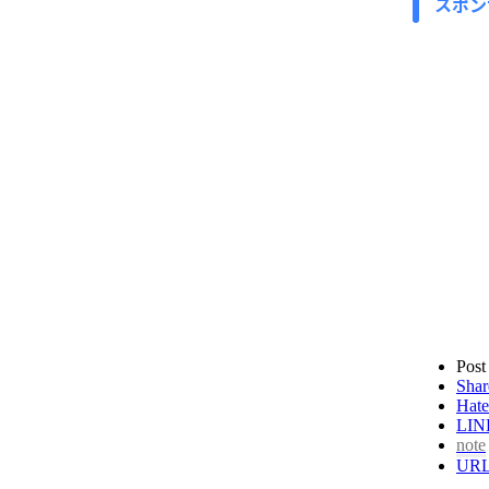
スポン
Post
Shar
Hate
LIN
note
UR