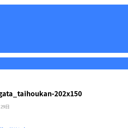
ata_taihoukan-202x150
月29日