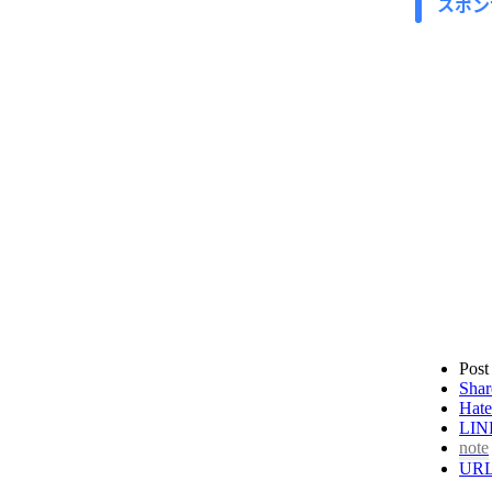
スポン
Post
Shar
Hate
LIN
note
UR