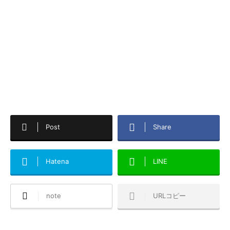
Post
Share
Hatena
LINE
note
URLコピー