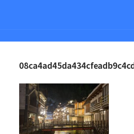
さ
08ca4ad45da434cfeadb9c4c