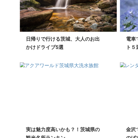
日帰りで行ける茨城、大人のお出
電車
かけドライブ5選
ト５
実は魅力度高いかも？！茨城県の
金沢
観光名所ランキン...
のばす