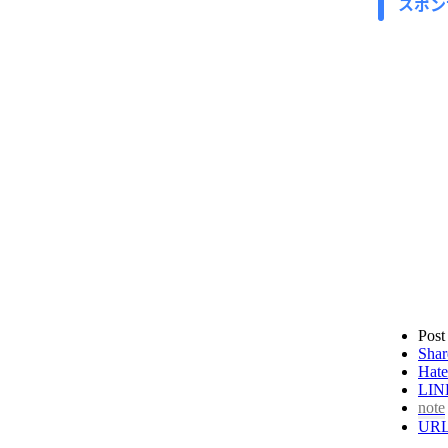
スポン
Post
Shar
Hate
LIN
note
UR