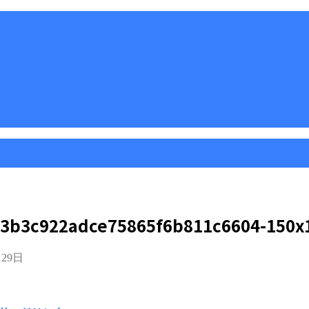
3b3c922adce75865f6b811c6604-150x
月29日