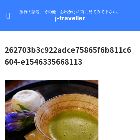
旅行の話題、その他、お出かけの前に見てみて下さい。
j-traveller
262703b3c922adce75865f6b811c6
604-e1546335668113