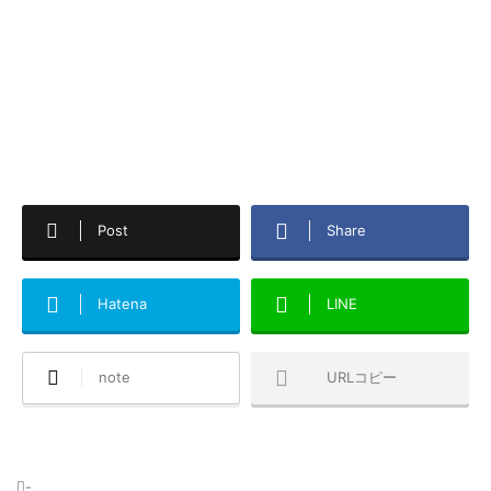
Post
Share
Hatena
LINE
note
URLコピー
-