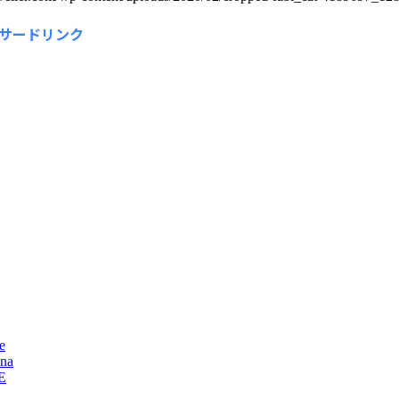
サードリンク
e
na
E