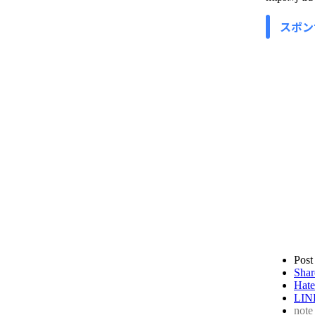
スポン
Post
Shar
Hate
LIN
note