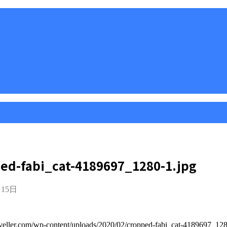
ed-fabi_cat-4189697_1280-1.jpg
月15日
traveller.com/wp-content/uploads/2020/02/cropped-fabi_cat-4189697_12