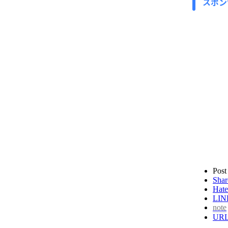
スポン
Post
Shar
Hate
LIN
note
UR