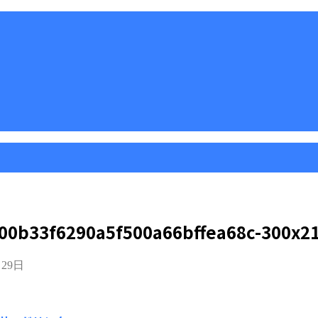
00b33f6290a5f500a66bffea68c-300x2
月29日