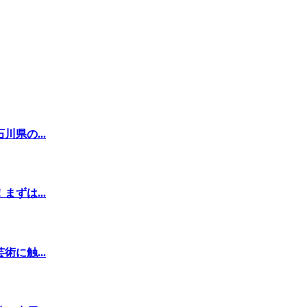
県の...
ずは...
に触...