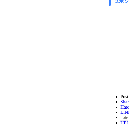
スポン
Post
Shar
Hate
LIN
note
UR