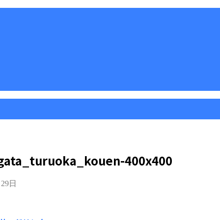
gata_turuoka_kouen-400x400
月29日