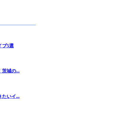
イブ5選
城の...
いイ...