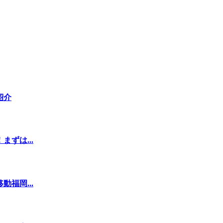
紹介
ずは...
福岡...