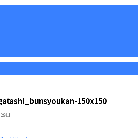
atashi_bunsyoukan-150x150
月29日