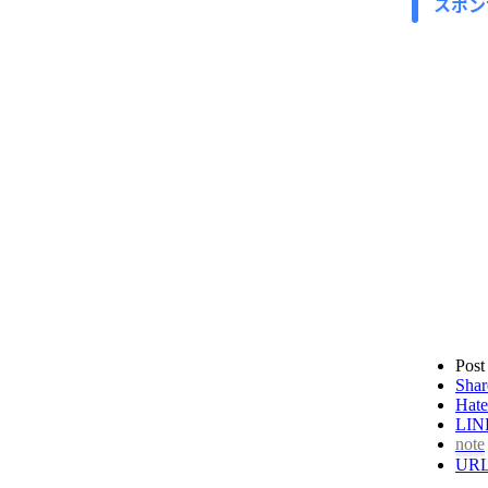
スポン
Post
Shar
Hate
LIN
note
UR